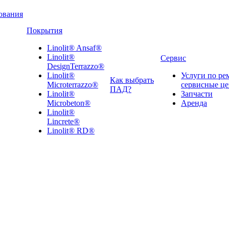
ования
Покрытия
Linolit® Ansaf®
Linolit®
Сервис
DesignTerrazzo®
Linolit®
Услуги по ре
Как выбрать
Microterrazzo®
сервисные ц
ПАД?
Linolit®
Запчасти
Microbeton®
Аренда
Linolit®
Lincrete®
Linolit® RD®