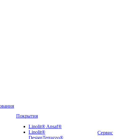
ования
Покрытия
Linolit® Ansaf®
Linolit®
Сервис
DesignTerrazzo®