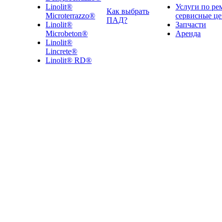
Linolit®
Услуги по ре
Как выбрать
Microterrazzo®
сервисные ц
ПАД?
Linolit®
Запчасти
Microbeton®
Аренда
Linolit®
Lincrete®
Linolit® RD®