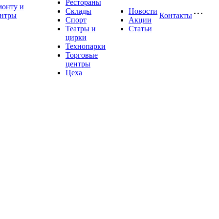
Рестораны
монту и
Склады
Новости
ентры
Контакты
Спорт
Акции
Театры и
Статьи
цирки
Технопарки
Торговые
центры
Цеха