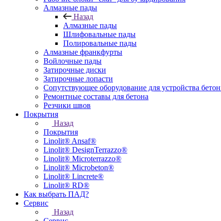
Алмазные пады
Назад
Алмазные пады
Шлифовальные пады
Полировальные пады
Алмазные франкфурты
Войлочные пады
Затирочные диски
Затирочные лопасти
Сопутствующее оборудование для устройства бето
Ремонтные составы для бетона
Резчики швов
Покрытия
Назад
Покрытия
Linolit® Ansaf®
Linolit® DesignTerrazzo®
Linolit® Microterrazzo®
Linolit® Microbeton®
Linolit® Lincrete®
Linolit® RD®
Как выбрать ПАД?
Сервис
Назад
Сервис