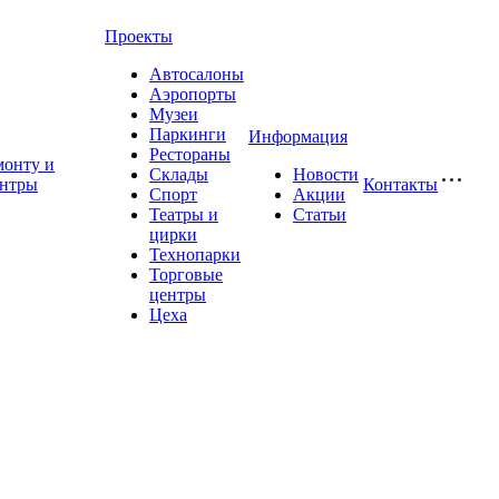
Проекты
Автосалоны
Аэропорты
Музеи
Паркинги
Информация
Рестораны
монту и
Склады
Новости
ентры
Контакты
Спорт
Акции
Театры и
Статьи
цирки
Технопарки
Торговые
центры
Цеха