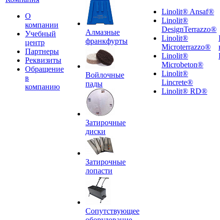
Linolit® Ansaf®
О
Linolit®
компании
DesignTerrazzo®
Алмазные
Учебный
Linolit®
франкфурты
центр
Microterrazzo®
Партнеры
Linolit®
Реквизиты
Microbeton®
Обращение
Linolit®
Войлочные
в
Lincrete®
пады
компанию
Linolit® RD®
Затирочные
диски
Затирочные
лопасти
Сопутствующее
оборудование