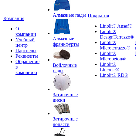
Алмазные пады
Покрытия
Компания
Linolit® Ansaf®
О
Linolit®
компании
DesignTerrazzo®
Алмазные
Учебный
Linolit®
франкфурты
центр
Microterrazzo®
Партнеры
Linolit®
Реквизиты
Microbeton®
Обращение
Linolit®
Войлочные
в
Lincrete®
пады
компанию
Linolit® RD®
Затирочные
диски
Затирочные
лопасти