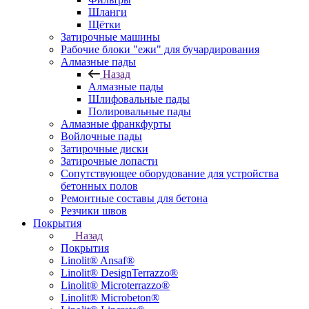
Шланги
Щётки
Затирочные машины
Рабочие блоки "ежи" для бучардирования
Алмазные пады
Назад
Алмазные пады
Шлифовальные пады
Полировальные пады
Алмазные франкфурты
Войлочные пады
Затирочные диски
Затирочные лопасти
Сопутствующее оборудование для устройства
бетонных полов
Ремонтные составы для бетона
Резчики швов
Покрытия
Назад
Покрытия
Linolit® Ansaf®
Linolit® DesignTerrazzo®
Linolit® Microterrazzo®
Linolit® Microbeton®