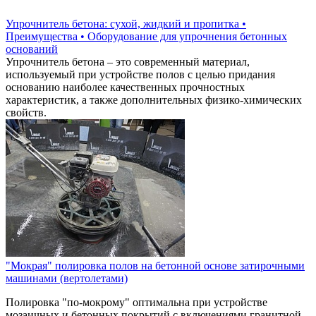
Упрочнитель бетона: сухой, жидкий и пропитка •
Преимущества • Оборудование для упрочнения бетонных
оснований
Упрочнитель бетона – это современный материал,
используемый при устройстве полов с целью придания
основанию наиболее качественных прочностных
характеристик, а также дополнительных физико-химических
свойств.
"Мокрая" полировка полов на бетонной основе затирочными
машинами (вертолетами)
Полировка "по-мокрому" оптимальна при устройстве
мозаичных и бетонных покрытий с включениями гранитной