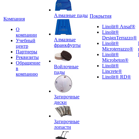
Алмазные пады
Покрытия
Компания
Linolit® Ansaf®
О
Linolit®
компании
DesignTerrazzo®
Алмазные
Учебный
Linolit®
франкфурты
центр
Microterrazzo®
Партнеры
Linolit®
Реквизиты
Microbeton®
Обращение
Linolit®
Войлочные
в
Lincrete®
пады
компанию
Linolit® RD®
Затирочные
диски
Затирочные
лопасти