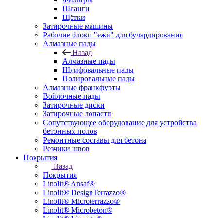
Шланги
Щётки
Затирочные машины
Рабочие блоки "ежи" для бучардирования
Алмазные пады
Назад
Алмазные пады
Шлифовальные пады
Полировальные пады
Алмазные франкфурты
Войлочные пады
Затирочные диски
Затирочные лопасти
Сопутствующее оборудование для устройства
бетонных полов
Ремонтные составы для бетона
Резчики швов
Покрытия
Назад
Покрытия
Linolit® Ansaf®
Linolit® DesignTerrazzo®
Linolit® Microterrazzo®
Linolit® Microbeton®