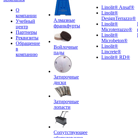
Linolit® Ansaf®
О
Linolit®
компании
DesignTerrazzo®
Алмазные
Учебный
Linolit®
франкфурты
центр
Microterrazzo®
Партнеры
Linolit®
Реквизиты
Microbeton®
Обращение
Linolit®
Войлочные
в
Lincrete®
пады
компанию
Linolit® RD®
Затирочные
диски
Затирочные
лопасти
Сопутствующее
оборудование