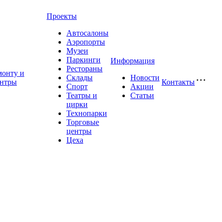
Проекты
Автосалоны
Аэропорты
Музеи
Паркинги
Информация
Рестораны
монту и
Склады
Новости
ентры
Контакты
Спорт
Акции
Театры и
Статьи
цирки
Технопарки
Торговые
центры
Цеха