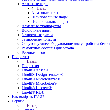
Алмазные пады
Назад
Алмазные пады
Шлифовальные пады
Полировальные пады
Алмазные франкфурты
Войлочные пады
Затирочные диски
Затирочные лопасти
Сопутствующее оборудование для устройства бето
Ремонтные составы для бетона
Резчики швов
Покрытия
Назад
Покрытия
Linolit® Ansaf®
Linolit® DesignTerrazzo®
Linolit® Microterrazzo®
Linolit® Microbeton®
Linolit® Lincrete®
Linolit® RD®
Как выбрать ПАД?
Сервис
Назад
Сервис