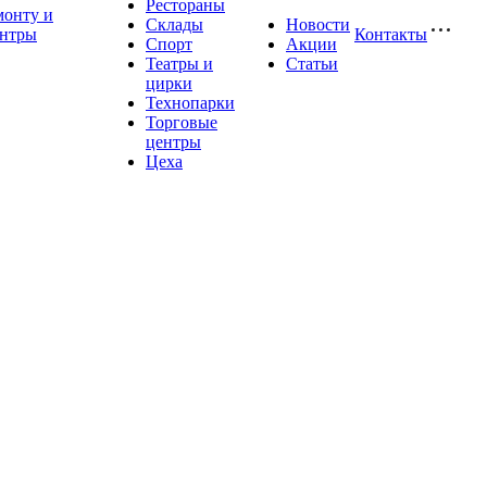
Рестораны
монту и
Склады
Новости
ентры
Контакты
Спорт
Акции
Театры и
Статьи
цирки
Технопарки
Торговые
центры
Цеха