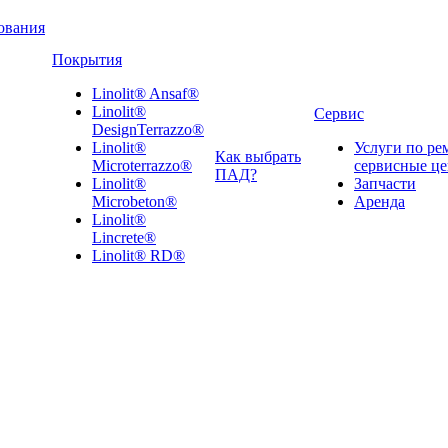
ования
Покрытия
Linolit® Ansaf®
Linolit®
Сервис
DesignTerrazzo®
Linolit®
Услуги по ре
Как выбрать
Microterrazzo®
сервисные ц
ПАД?
Linolit®
Запчасти
Microbeton®
Аренда
Linolit®
Lincrete®
Linolit® RD®