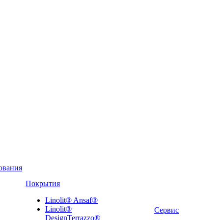
ования
Покрытия
Linolit® Ansaf®
Linolit®
Сервис
DesignTerrazzo®