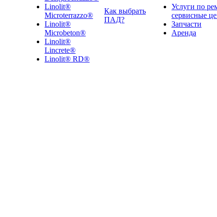
Linolit®
Услуги по ре
Как выбрать
Microterrazzo®
сервисные ц
ПАД?
Linolit®
Запчасти
Microbeton®
Аренда
Linolit®
Lincrete®
Linolit® RD®