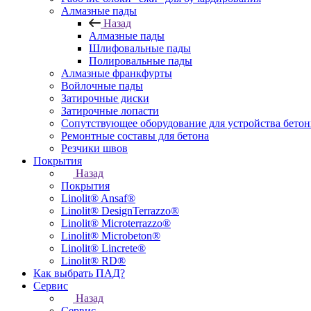
Алмазные пады
Назад
Алмазные пады
Шлифовальные пады
Полировальные пады
Алмазные франкфурты
Войлочные пады
Затирочные диски
Затирочные лопасти
Сопутствующее оборудование для устройства бето
Ремонтные составы для бетона
Резчики швов
Покрытия
Назад
Покрытия
Linolit® Ansaf®
Linolit® DesignTerrazzo®
Linolit® Microterrazzo®
Linolit® Microbeton®
Linolit® Lincrete®
Linolit® RD®
Как выбрать ПАД?
Сервис
Назад
Сервис