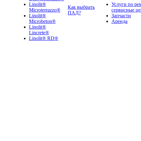
Linolit®
Услуги по ре
Как выбрать
Microterrazzo®
сервисные ц
ПАД?
Linolit®
Запчасти
Microbeton®
Аренда
Linolit®
Lincrete®
Linolit® RD®