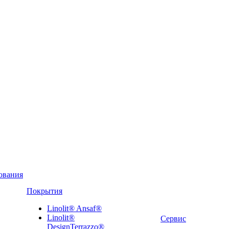
ования
Покрытия
Linolit® Ansaf®
Linolit®
Сервис
DesignTerrazzo®