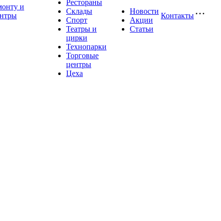
Рестораны
монту и
Склады
Новости
ентры
Контакты
Спорт
Акции
Театры и
Статьи
цирки
Технопарки
Торговые
центры
Цеха