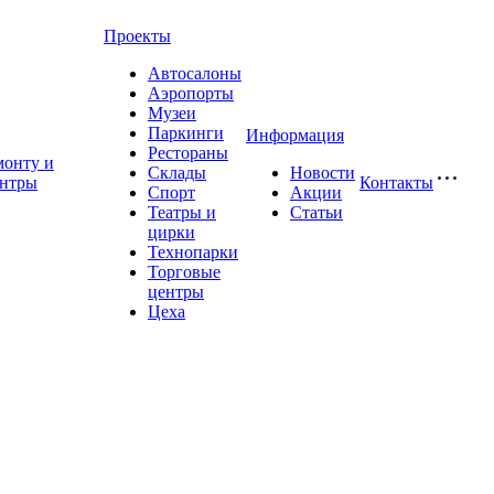
Проекты
Автосалоны
Аэропорты
Музеи
Паркинги
Информация
Рестораны
монту и
Склады
Новости
ентры
Контакты
Спорт
Акции
Театры и
Статьи
цирки
Технопарки
Торговые
центры
Цеха