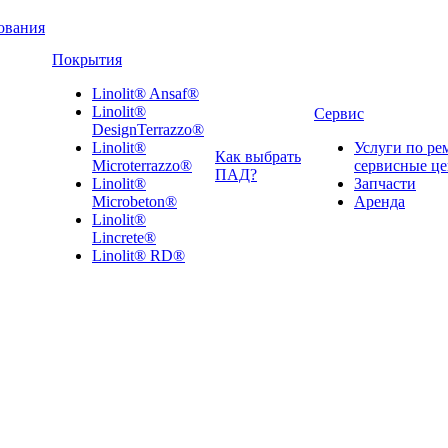
ования
Покрытия
Linolit® Ansaf®
Linolit®
Сервис
DesignTerrazzo®
Linolit®
Услуги по ре
Как выбрать
Microterrazzo®
сервисные ц
ПАД?
Linolit®
Запчасти
Microbeton®
Аренда
Linolit®
Lincrete®
Linolit® RD®