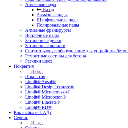
Алмазные пады
Назад
Алмазные пады
Шлифовальные пады
Полировальные пады
Алмазные франкфурты
Войлочные пады
Затирочные диски
Затирочные лопасти
Сопутствующее оборудование для устройства бето
Ремонтные составы для бетона
Резчики швов
Покрытия
Назад
Покрытия
Linolit® Ansaf®
Linolit® DesignTerrazzo®
Linolit® Microterrazzo®
Linolit® Microbeton®
Linolit® Lincrete®
Linolit® RD®
Как выбрать ПАД?
Сервис
Назад
Сервис