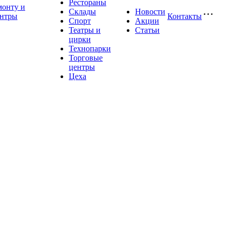
Рестораны
монту и
Склады
Новости
ентры
Контакты
Спорт
Акции
Театры и
Статьи
цирки
Технопарки
Торговые
центры
Цеха