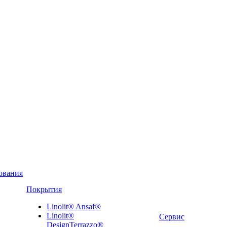
ования
Покрытия
Linolit® Ansaf®
Linolit®
Сервис
DesignTerrazzo®