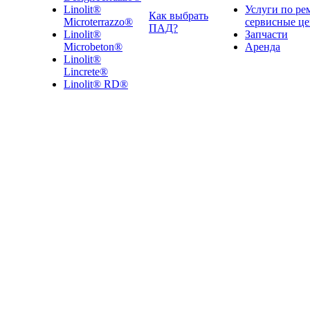
Linolit®
Услуги по ре
Как выбрать
Microterrazzo®
сервисные ц
ПАД?
Linolit®
Запчасти
Microbeton®
Аренда
Linolit®
Lincrete®
Linolit® RD®