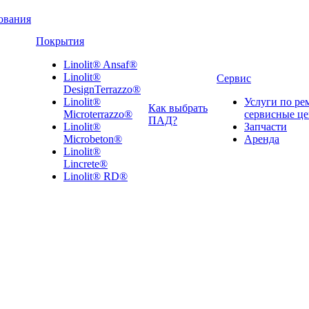
ования
Покрытия
Linolit® Ansaf®
Linolit®
Сервис
DesignTerrazzo®
Linolit®
Услуги по ре
Как выбрать
Microterrazzo®
сервисные ц
ПАД?
Linolit®
Запчасти
Microbeton®
Аренда
Linolit®
Lincrete®
Linolit® RD®