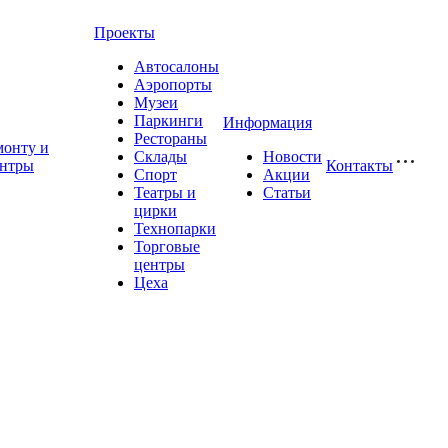
Проекты
Автосалоны
Аэропорты
Музеи
Паркинги
Информация
Рестораны
монту и
Склады
Новости
ентры
Контакты
Спорт
Акции
Театры и
Статьи
цирки
Технопарки
Торговые
центры
Цеха