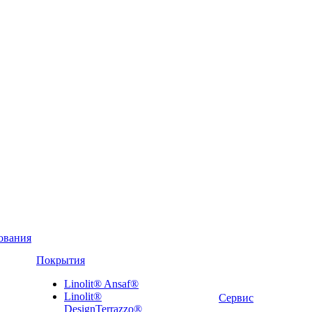
ования
Покрытия
Linolit® Ansaf®
Linolit®
Сервис
DesignTerrazzo®