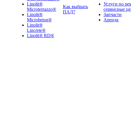
Linolit®
Услуги по ре
Как выбрать
Microterrazzo®
сервисные ц
ПАД?
Linolit®
Запчасти
Microbeton®
Аренда
Linolit®
Lincrete®
Linolit® RD®