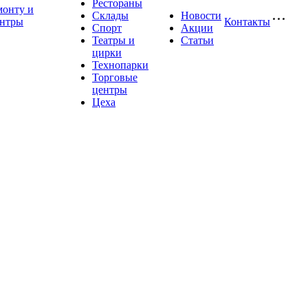
Рестораны
монту и
Склады
Новости
ентры
Контакты
Спорт
Акции
Театры и
Статьи
цирки
Технопарки
Торговые
центры
Цеха