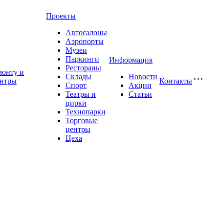
Проекты
Автосалоны
Аэропорты
Музеи
Паркинги
Информация
Рестораны
монту и
Склады
Новости
ентры
Контакты
Спорт
Акции
Театры и
Статьи
цирки
Технопарки
Торговые
центры
Цеха