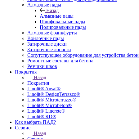
Алмазные пады
Назад
Алмазные пады
Шлифовальные пады
Полировальные пады
Алмазные франкфурты
Войлочные пады
Затирочные диски
Затирочные лопасти
Сопутствующее оборудование для устройства бето
Ремонтные составы для бетона
Резчики швов
Покрытия
Назад
Покрытия
Linolit® Ansaf®
Linolit® DesignTerrazzo®
Linolit® Microterrazzo®
Linolit® Microbeton®
Linolit® Lincrete®
Linolit® RD®
Как выбрать ПАД?
Сервис
Назад
Сервис