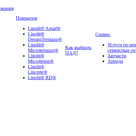
ования
Покрытия
Linolit® Ansaf®
Linolit®
Сервис
DesignTerrazzo®
Linolit®
Услуги по ре
Как выбрать
Microterrazzo®
сервисные ц
ПАД?
Linolit®
Запчасти
Microbeton®
Аренда
Linolit®
Lincrete®
Linolit® RD®