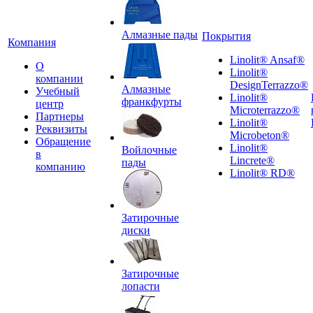
Алмазные пады
Покрытия
Компания
Linolit® Ansaf®
О
Linolit®
компании
DesignTerrazzo®
Алмазные
Учебный
Linolit®
франкфурты
центр
Microterrazzo®
Партнеры
Linolit®
Реквизиты
Microbeton®
Обращение
Linolit®
Войлочные
в
Lincrete®
пады
компанию
Linolit® RD®
Затирочные
диски
Затирочные
лопасти