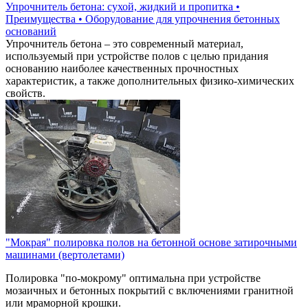
Упрочнитель бетона: сухой, жидкий и пропитка •
Преимущества • Оборудование для упрочнения бетонных
оснований
Упрочнитель бетона – это современный материал,
используемый при устройстве полов с целью придания
основанию наиболее качественных прочностных
характеристик, а также дополнительных физико-химических
свойств.
"Мокрая" полировка полов на бетонной основе затирочными
машинами (вертолетами)
Полировка "по-мокрому" оптимальна при устройстве
мозаичных и бетонных покрытий с включениями гранитной
или мраморной крошки.