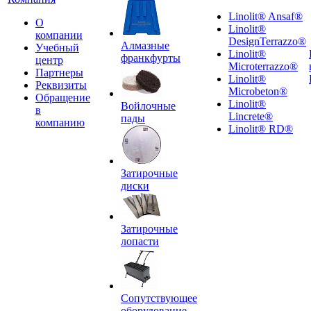
Linolit® Ansaf®
О
Linolit®
компании
DesignTerrazzo®
Алмазные
Учебный
Linolit®
франкфурты
центр
Microterrazzo®
Партнеры
Linolit®
Реквизиты
Microbeton®
Обращение
Linolit®
Войлочные
в
Lincrete®
пады
компанию
Linolit® RD®
Затирочные
диски
Затирочные
лопасти
Сопутствующее
оборудование