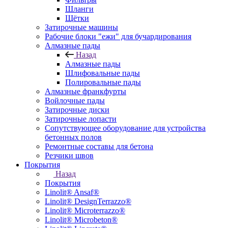
Шланги
Щётки
Затирочные машины
Рабочие блоки "ежи" для бучардирования
Алмазные пады
Назад
Алмазные пады
Шлифовальные пады
Полировальные пады
Алмазные франкфурты
Войлочные пады
Затирочные диски
Затирочные лопасти
Сопутствующее оборудование для устройства
бетонных полов
Ремонтные составы для бетона
Резчики швов
Покрытия
Назад
Покрытия
Linolit® Ansaf®
Linolit® DesignTerrazzo®
Linolit® Microterrazzo®
Linolit® Microbeton®