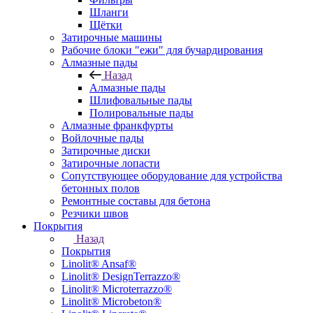
Шланги
Щётки
Затирочные машины
Рабочие блоки "ежи" для бучардирования
Алмазные пады
Назад
Алмазные пады
Шлифовальные пады
Полировальные пады
Алмазные франкфурты
Войлочные пады
Затирочные диски
Затирочные лопасти
Сопутствующее оборудование для устройства
бетонных полов
Ремонтные составы для бетона
Резчики швов
Покрытия
Назад
Покрытия
Linolit® Ansaf®
Linolit® DesignTerrazzo®
Linolit® Microterrazzo®
Linolit® Microbeton®