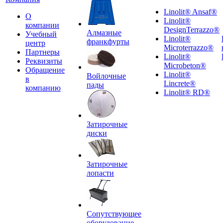
Linolit® Ansaf®
О
Linolit®
компании
DesignTerrazzo®
Алмазные
Учебный
Linolit®
франкфурты
центр
Microterrazzo®
Партнеры
Linolit®
Реквизиты
Microbeton®
Обращение
Linolit®
Войлочные
в
Lincrete®
пады
компанию
Linolit® RD®
Затирочные
диски
Затирочные
лопасти
Сопутствующее
оборудование