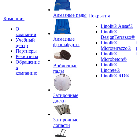
Алмазные пады
Покрытия
Компания
Linolit® Ansaf®
О
Linolit®
компании
DesignTerrazzo®
Алмазные
Учебный
Linolit®
франкфурты
центр
Microterrazzo®
Партнеры
Linolit®
Реквизиты
Microbeton®
Обращение
Linolit®
Войлочные
в
Lincrete®
пады
компанию
Linolit® RD®
Затирочные
диски
Затирочные
лопасти